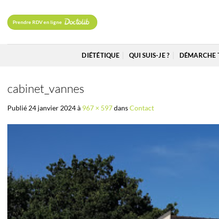
Passer
au
Prendre RDV en ligne
contenu
DIÉTÉTIQUE
QUI SUIS-JE ?
DÉMARCHE 
cabinet_vannes
Publié
24 janvier 2024
à
967 × 597
dans
Contact