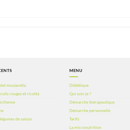
CENTS
MENU
let mozzarella
Diététique
ruits rouges et ricotta
Qui suis-je ?
sicilienne
Démarche thérapeutique
ne
Démarche personnelle
 légumes de saison
Tarifs
La micronutrition