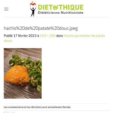
Passer
au
contenu
hachis%20de%20patate%20douc.jpeg
Publié
17 février 2023
à
150 × 200
dans
Hachis parmentier de patate
douce
Les commentaires et les rétroliens sont actuellement fermés.