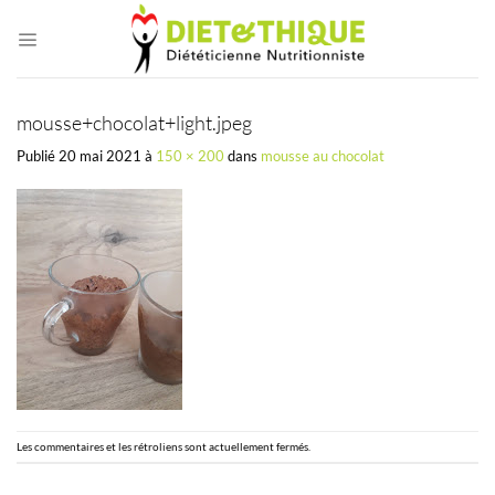
Passer
au
contenu
mousse+chocolat+light.jpeg
Publié
20 mai 2021
à
150 × 200
dans
mousse au chocolat
Les commentaires et les rétroliens sont actuellement fermés.