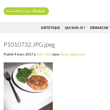
Passer
au
Prendre RDV en ligne
contenu
DIÉTÉTIQUE
QUI SUIS-JE ?
DÉMARCHE 
P1010732.JPG.jpeg
Publié
4 mars 2017
à
200 × 200
dans
Steak végétarien