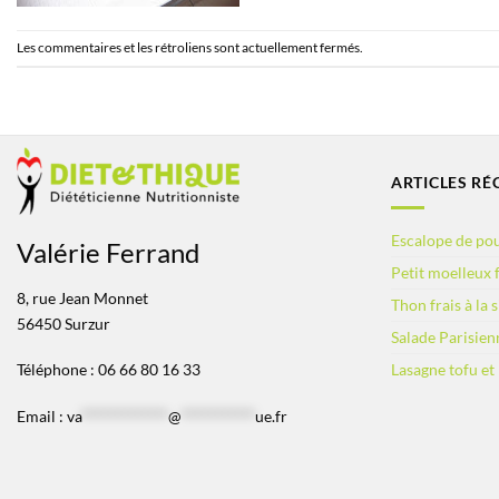
Les commentaires et les rétroliens sont actuellement fermés.
ARTICLES RÉ
Escalope de pou
Valérie Ferrand
Petit moelleux f
8, rue Jean Monnet
Thon frais à la 
56450 Surzur
Salade Parisien
Lasagne tofu et
Téléphone : 06 66 80 16 33
Email :
va
*************
@
***********
ue.fr