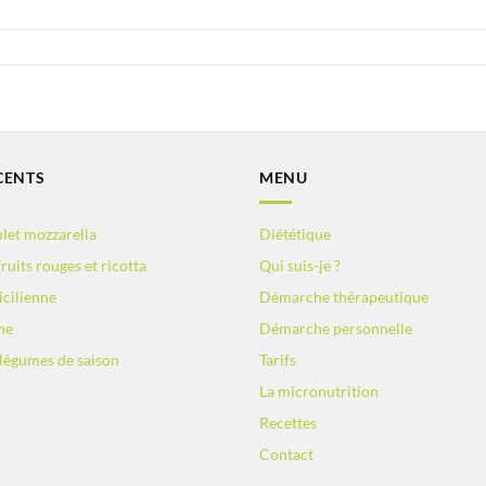
CENTS
MENU
let mozzarella
Diététique
ruits rouges et ricotta
Qui suis-je ?
sicilienne
Démarche thérapeutique
ne
Démarche personnelle
 légumes de saison
Tarifs
La micronutrition
Recettes
Contact