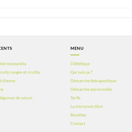
CENTS
MENU
let mozzarella
Diététique
ruits rouges et ricotta
Qui suis-je ?
sicilienne
Démarche thérapeutique
ne
Démarche personnelle
 légumes de saison
Tarifs
La micronutrition
Recettes
Contact