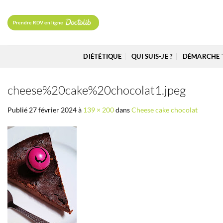
Passer
au
Prendre RDV en ligne
contenu
DIÉTÉTIQUE
QUI SUIS-JE ?
DÉMARCHE 
cheese%20cake%20chocolat1.jpeg
Publié
27 février 2024
à
139 × 200
dans
Cheese cake chocolat