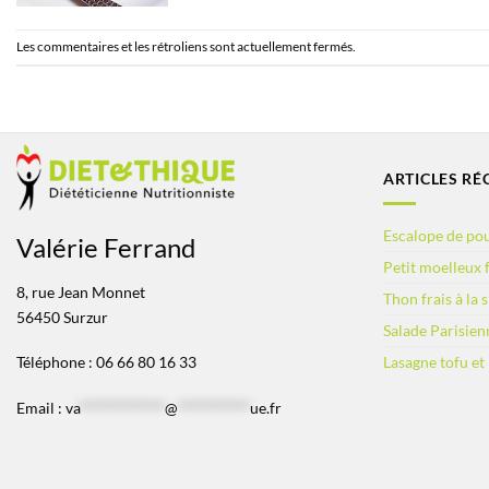
Les commentaires et les rétroliens sont actuellement fermés.
ARTICLES RÉ
Escalope de pou
Valérie Ferrand
Petit moelleux f
8, rue Jean Monnet
Thon frais à la 
56450 Surzur
Salade Parisien
Lasagne tofu et
Téléphone : 06 66 80 16 33
Email :
va
*************
@
***********
ue.fr