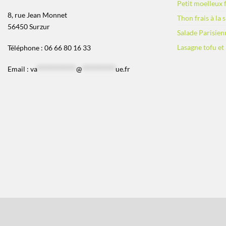
Petit moelleux f
8, rue Jean Monnet
Thon frais à la 
56450 Surzur
Salade Parisien
Lasagne tofu et
Téléphone : 06 66 80 16 33
Email :
va
*************
@
***********
ue.fr