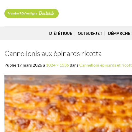
Passer
au
Prendre RDV en ligne
contenu
DIÉTÉTIQUE
QUI SUIS-JE ?
DÉMARCHE 
Cannellonis aux épinards ricotta
Publié
17 mars 2026
à
1024 × 1536
dans
Cannelloni épinards et ricott