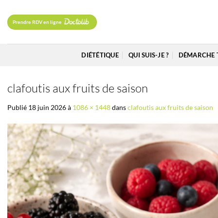
Passer
au
Prendre RDV en ligne
contenu
DIÉTÉTIQUE
QUI SUIS-JE ?
DÉMARCHE 
clafoutis aux fruits de saison
Publié
18 juin 2026
à
1086 × 1448
dans
clafoutis aux fruits de saison