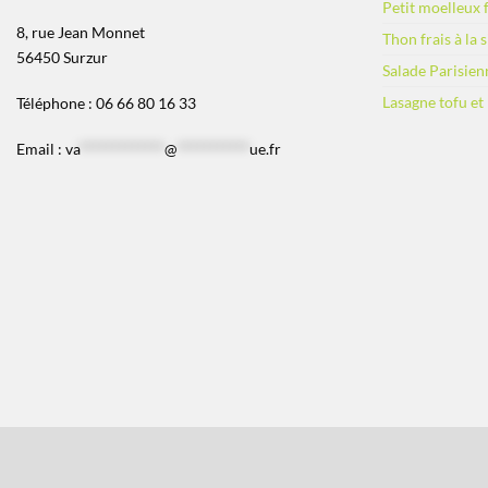
Petit moelleux f
8, rue Jean Monnet
Thon frais à la 
56450 Surzur
Salade Parisien
Lasagne tofu et
Téléphone : 06 66 80 16 33
Email :
va
*************
@
***********
ue.fr