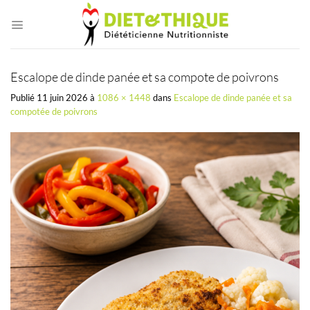
Passer
au
contenu
Escalope de dinde panée et sa compote de poivrons
Publié
11 juin 2026
à
1086 × 1448
dans
Escalope de dinde panée et sa
compotée de poivrons