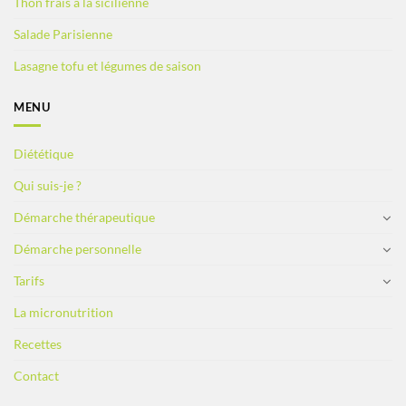
Thon frais à la sicilienne
Salade Parisienne
Lasagne tofu et légumes de saison
MENU
Diététique
Qui suis-je ?
Démarche thérapeutique
Démarche personnelle
Tarifs
La micronutrition
Recettes
Contact