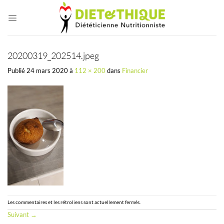
Passer
au
contenu
20200319_202514.jpeg
Publié
24 mars 2020
à
112 × 200
dans
Financier
Les commentaires et les rétroliens sont actuellement fermés.
Suivant
→