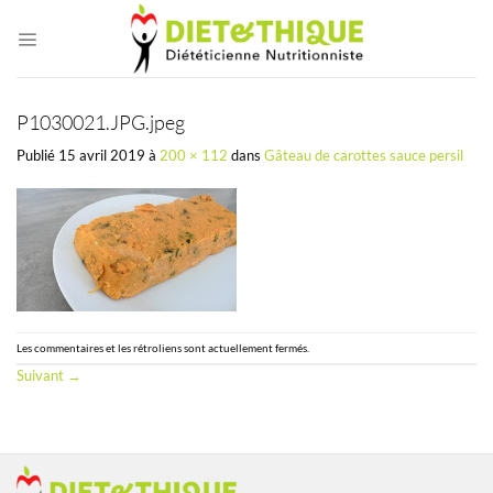
Passer
au
contenu
P1030021.JPG.jpeg
Publié
15 avril 2019
à
200 × 112
dans
Gâteau de carottes sauce persil
Les commentaires et les rétroliens sont actuellement fermés.
Suivant
→