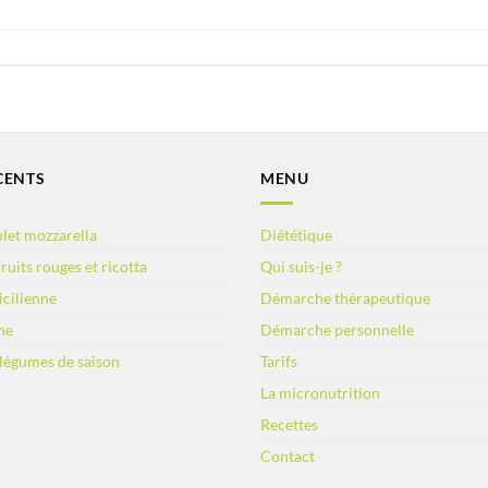
CENTS
MENU
let mozzarella
Diététique
ruits rouges et ricotta
Qui suis-je ?
sicilienne
Démarche thérapeutique
ne
Démarche personnelle
 légumes de saison
Tarifs
La micronutrition
Recettes
Contact