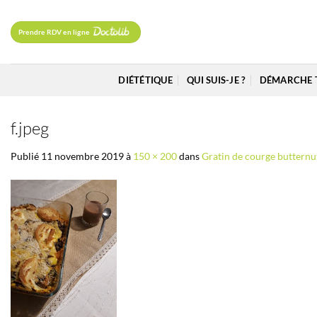
Passer
au
Prendre RDV en ligne
contenu
DIÉTÉTIQUE
QUI SUIS-JE ?
DÉMARCHE 
f.jpeg
Publié
11 novembre 2019
à
150 × 200
dans
Gratin de courge butternut