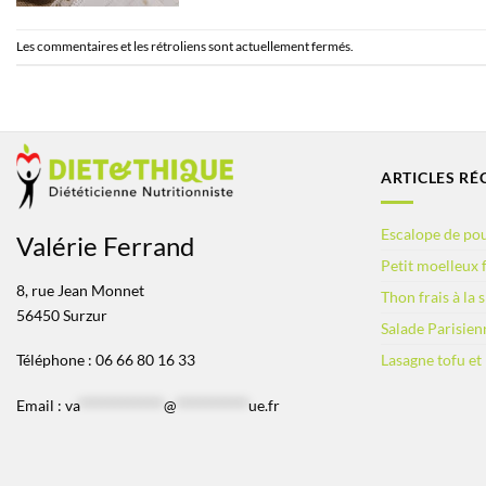
Les commentaires et les rétroliens sont actuellement fermés.
ARTICLES RÉ
Escalope de pou
Valérie Ferrand
Petit moelleux f
8, rue Jean Monnet
Thon frais à la 
56450 Surzur
Salade Parisien
Lasagne tofu et
Téléphone : 06 66 80 16 33
Email :
va
*************
@
***********
ue.fr