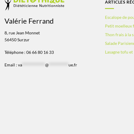
ARTICLES RÉ
Escalope de pou
Valérie Ferrand
Petit moelleux f
8, rue Jean Monnet
Thon frais à la 
56450 Surzur
Salade Parisien
Lasagne tofu et
Téléphone : 06 66 80 16 33
Email :
va
*************
@
***********
ue.fr