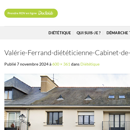
Passer
au
Prendre RDV en ligne
contenu
DIÉTÉTIQUE
QUI SUIS-JE ?
DÉMARCHE 
Valérie-Ferrand-diététicienne-Cabinet-d
Publié
7 novembre 2024
à
600 × 361
dans
Diététique