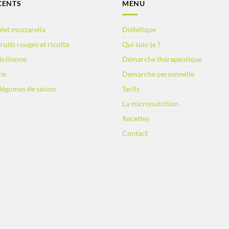
CENTS
MENU
let mozzarella
Diététique
ruits rouges et ricotta
Qui suis-je ?
sicilienne
Démarche thérapeutique
ne
Démarche personnelle
 légumes de saison
Tarifs
La micronutrition
Recettes
Contact