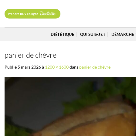
Passer
au
Prendre RDV en ligne
contenu
DIÉTÉTIQUE
QUI SUIS-JE ?
DÉMARCHE 
panier de chèvre
Publié
5 mars 2026
à
1200 × 1600
dans
panier de chèvre