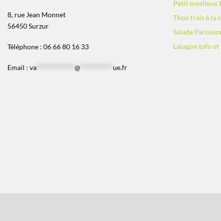
Petit moelleux f
8, rue Jean Monnet
Thon frais à la 
56450 Surzur
Salade Parisien
Lasagne tofu et
Téléphone : 06 66 80 16 33
Email :
va
*************
@
***********
ue.fr