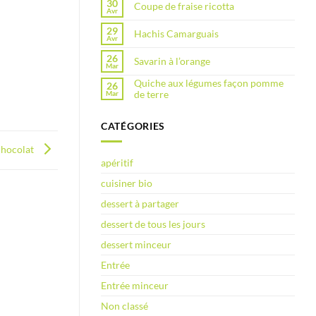
30
Coupe de fraise ricotta
Avr
29
Hachis Camarguais
Avr
26
Savarin à l’orange
Mar
Quiche aux légumes façon pomme
26
de terre
Mar
CATÉGORIES
chocolat
apéritif
cuisiner bio
dessert à partager
dessert de tous les jours
dessert minceur
Entrée
Entrée minceur
Non classé