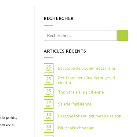
RECHERCHER
ARTICLES RÉCENTS
25
Escalope de poulet mozzarella
Juin
Petit moelleux fruits rouges et
25
ricotta
Juin
25
Thon frais à la sicilienne
Juin
27
Salade Parisienne
Mai
10
Lasagne tofu et légumes de saison
 de poids,
Mai
bon avec
30
Mug cake chocolat
Avr