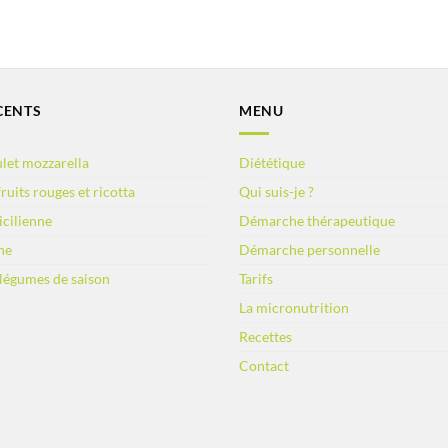
CENTS
MENU
let mozzarella
Diététique
ruits rouges et ricotta
Qui suis-je ?
sicilienne
Démarche thérapeutique
ne
Démarche personnelle
 légumes de saison
Tarifs
La micronutrition
Recettes
Contact