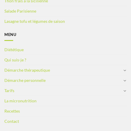
Thon frais à la sicilienne
Salade Parisienne
Lasagne tofu et légumes de saison
MENU
Diététique
Qui suis-je ?
Démarche thérapeutique
Démarche personnelle
Tarifs
La micronutrition
Recettes
Contact