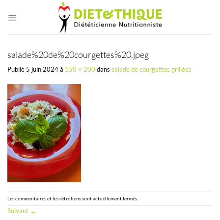
Passer
au
contenu
salade%20de%20courgettes%20.jpeg
Publié
5 juin 2024
à
150 × 200
dans
salade de courgettes grillées
Les commentaires et les rétroliens sont actuellement fermés.
Suivant
→