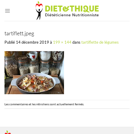
Passer
au
contenu
tartiflett.jpeg
Publié
14 décembre 2019
à
199 × 144
dans
tartiflette de légumes
Les commentaires et les rétroliens sont actuellement fermés.