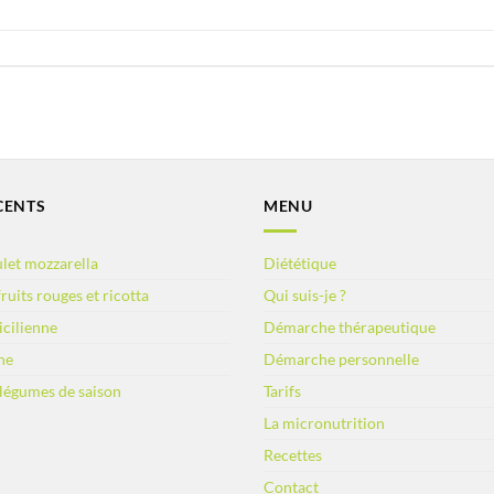
CENTS
MENU
let mozzarella
Diététique
ruits rouges et ricotta
Qui suis-je ?
sicilienne
Démarche thérapeutique
ne
Démarche personnelle
 légumes de saison
Tarifs
La micronutrition
Recettes
Contact