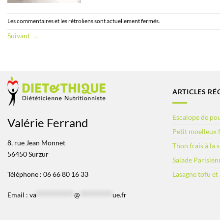
Les commentaires et les rétroliens sont actuellement fermés.
Suivant
→
ARTICLES RÉ
Escalope de pou
Valérie Ferrand
Petit moelleux f
8, rue Jean Monnet
Thon frais à la 
56450 Surzur
Salade Parisien
Lasagne tofu et
Téléphone : 06 66 80 16 33
Email :
va
*************
@
***********
ue.fr