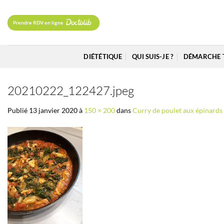
Passer
au
Prendre RDV en ligne
contenu
DIÉTÉTIQUE
QUI SUIS-JE ?
DÉMARCHE 
20210222_122427.jpeg
Publié
13 janvier 2020
à
150 × 200
dans
Curry de poulet aux épinards