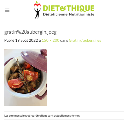
Passer
au
contenu
gratin%20aubergin.jpeg
Publié
19 août 2022
à
150 × 200
dans
Gratin d’aubergines
Les commentaires et les rétroliens sont actuellement fermés.