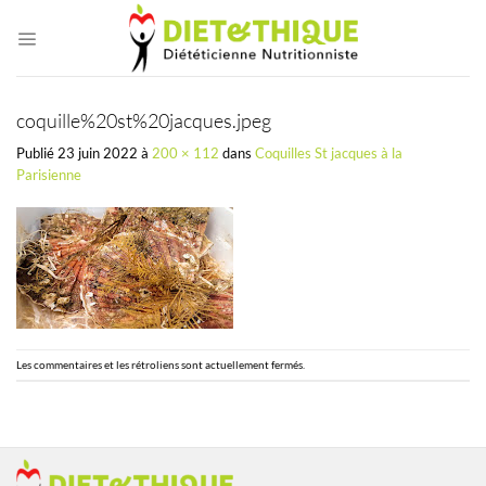
Passer
au
contenu
coquille%20st%20jacques.jpeg
Publié
23 juin 2022
à
200 × 112
dans
Coquilles St jacques à la
Parisienne
Les commentaires et les rétroliens sont actuellement fermés.