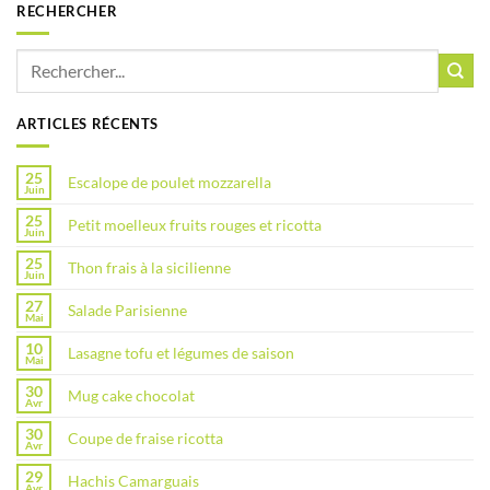
RECHERCHER
ARTICLES RÉCENTS
25
Escalope de poulet mozzarella
Juin
25
Petit moelleux fruits rouges et ricotta
Juin
25
Thon frais à la sicilienne
Juin
27
Salade Parisienne
Mai
10
Lasagne tofu et légumes de saison
Mai
30
Mug cake chocolat
Avr
30
Coupe de fraise ricotta
Avr
29
Hachis Camarguais
Avr