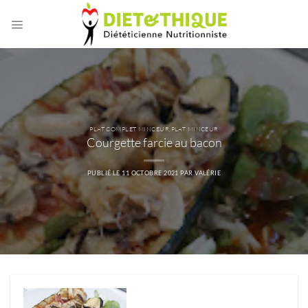
Passer
au
contenu
PLAT COMPLET MINCEUR
,
PLAT MINCEUR
Courgette farcie au bacon
PUBLIÉ LE
11 OCTOBRE 2021
PAR
VALÉRIE