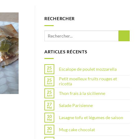
RECHERCHER
ARTICLES RÉCENTS
25
Escalope de poulet mozzarella
Juin
Petit moelleux fruits rouges et
25
ricotta
Juin
25
Thon frais à la sicilienne
Juin
27
Salade Parisienne
Mai
10
Lasagne tofu et légumes de saison
Mai
30
Mug cake chocolat
Avr