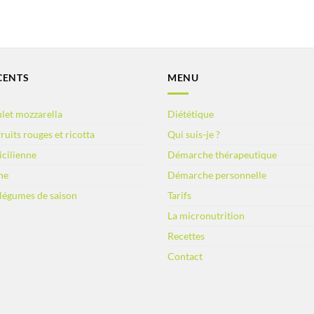
CENTS
MENU
let mozzarella
Diététique
ruits rouges et ricotta
Qui suis-je ?
sicilienne
Démarche thérapeutique
ne
Démarche personnelle
 légumes de saison
Tarifs
La micronutrition
Recettes
Contact