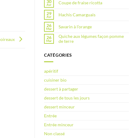
30
Coupe de fraise ricotta
Avr
29
Hachis Camarguais
Avr
26
Savarin à l’orange
Mar
Quiche aux légumes façon pomme
26
poireaux
de terre
Mar
CATÉGORIES
apéritif
cuisiner bio
dessert à partager
dessert de tous les jours
dessert minceur
Entrée
Entrée minceur
Non classé