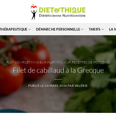
THÉRAPEUTIQUE
DÉMARCHE PERSONNELLE
TARIFS
LA 
PLAT COMPLET MINCEUR
,
PLAT MINCEUR
,
RECETTES DE POISSONS
Filet de cabillaud à la Grecque
PUBLIÉ LE
26 MARS 2026
PAR
VALÉRIE