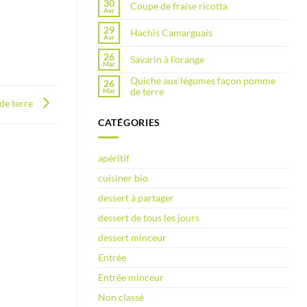
30
Coupe de fraise ricotta
Avr
29
Hachis Camarguais
Avr
26
Savarin à l’orange
Mar
Quiche aux légumes façon pomme
26
de terre
Mar
de terre
CATÉGORIES
apéritif
cuisiner bio
dessert à partager
dessert de tous les jours
dessert minceur
Entrée
Entrée minceur
Non classé