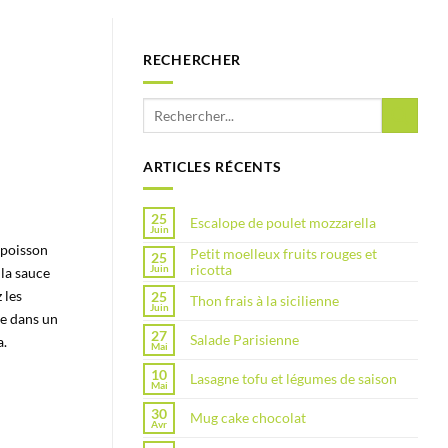
RECHERCHER
ARTICLES RÉCENTS
25
Escalope de poulet mozzarella
Juin
 poisson
Petit moelleux fruits rouges et
25
ricotta
Juin
 la sauce
 les
25
Thon frais à la sicilienne
Juin
le dans un
27
Salade Parisienne
a.
Mai
10
Lasagne tofu et légumes de saison
Mai
30
Mug cake chocolat
Avr