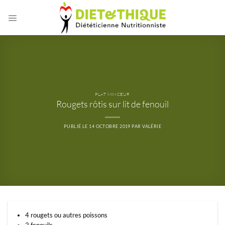
Passer
au
contenu
PLAT MINCEUR
Rougets rôtis sur lit de fenouil
PUBLIÉ LE
14 OCTOBRE 2019
PAR
VALÉRIE
4 rougets ou autres poissons