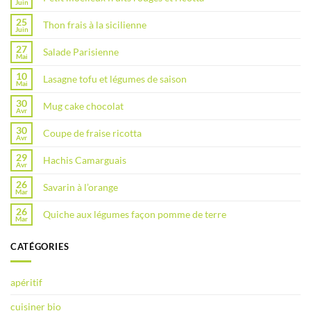
Juin
25
Thon frais à la sicilienne
Juin
27
Salade Parisienne
Mai
10
Lasagne tofu et légumes de saison
Mai
30
Mug cake chocolat
Avr
30
Coupe de fraise ricotta
Avr
29
Hachis Camarguais
Avr
26
Savarin à l’orange
Mar
26
Quiche aux légumes façon pomme de terre
Mar
CATÉGORIES
apéritif
cuisiner bio