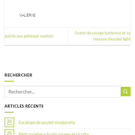
VALÉRIE
Gratin de courge butternut et sa
quiche aux poireaux saumon
mousse chocolat light
RECHERCHER
ARTICLES RÉCENTS
25
Escalope de poulet mozzarella
Juin
25
Petit moelleux fruits rouges et ricotta