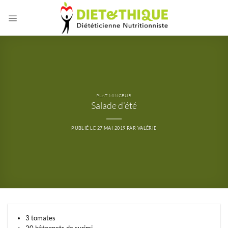
Passer
au
contenu
PLAT MINCEUR
Salade d’été
PUBLIÉ LE
27 MAI 2019
PAR
VALÉRIE
3 tomates