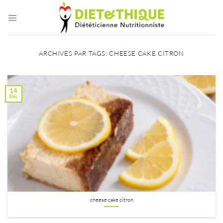
Passer
au
contenu
ARCHIVES PAR TAGS:
CHEESE CAKE CITRON
14
Déc
cheese cake citron