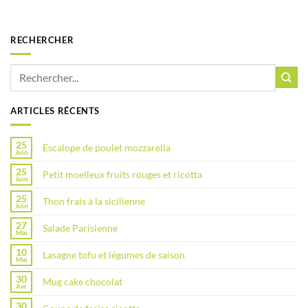
RECHERCHER
ARTICLES RÉCENTS
25
Escalope de poulet mozzarella
Juin
25
Petit moelleux fruits rouges et ricotta
Juin
25
Thon frais à la sicilienne
Juin
27
Salade Parisienne
Mai
10
Lasagne tofu et légumes de saison
Mai
30
Mug cake chocolat
Avr
30