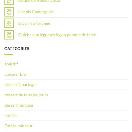
Coupe de fraise ricotta
Avr
29
Hachis Camarguais
Avr
26
Savarin à l’orange
Mar
26
Quiche aux légumes façon pomme de terre
Mar
CATÉGORIES
apéritif
cuisiner bio
dessert à partager
dessert de tous les jours
dessert minceur
Entrée
Entrée minceur