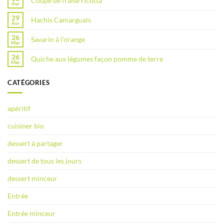
Coupe de fraise ricotta
Avr
29
Hachis Camarguais
Avr
26
Savarin à l’orange
Mar
26
Quiche aux légumes façon pomme de terre
Mar
CATÉGORIES
apéritif
cuisiner bio
dessert à partager
dessert de tous les jours
dessert minceur
Entrée
Entrée minceur