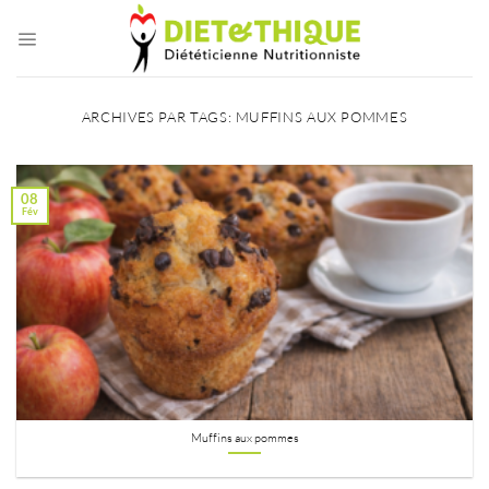
Passer
au
contenu
ARCHIVES PAR TAGS:
MUFFINS AUX POMMES
08
Fév
Muffins aux pommes