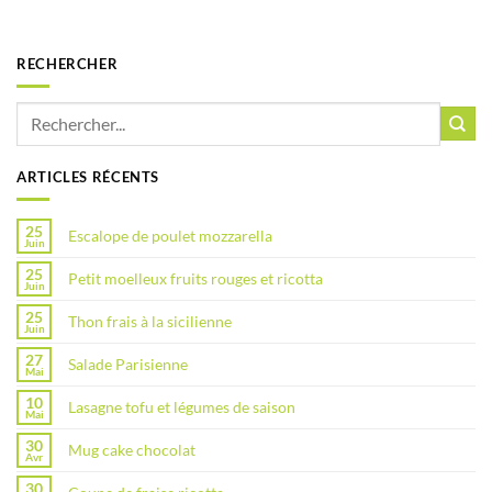
RECHERCHER
ARTICLES RÉCENTS
25
Escalope de poulet mozzarella
Juin
25
Petit moelleux fruits rouges et ricotta
Juin
25
Thon frais à la sicilienne
Juin
27
Salade Parisienne
Mai
10
Lasagne tofu et légumes de saison
Mai
30
Mug cake chocolat
Avr
30