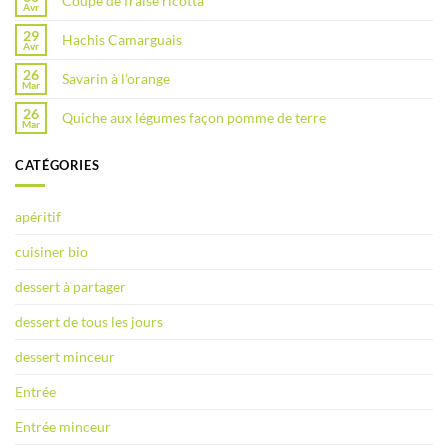
Coupe de fraise ricotta
Avr
29
Hachis Camarguais
Avr
26
Savarin à l’orange
Mar
26
Quiche aux légumes façon pomme de terre
Mar
CATÉGORIES
apéritif
cuisiner bio
dessert à partager
dessert de tous les jours
dessert minceur
Entrée
Entrée minceur