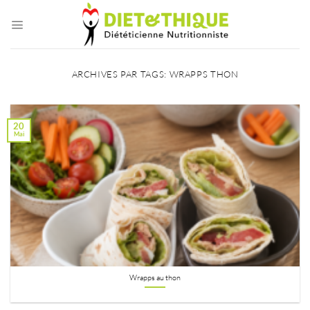
Passer
au
contenu
ARCHIVES PAR TAGS:
WRAPPS THON
20
Mai
Wrapps au thon