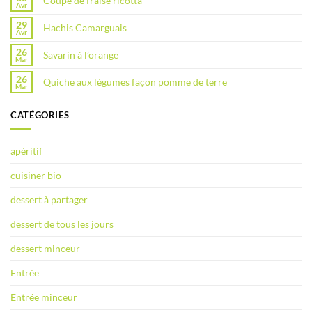
Coupe de fraise ricotta
Avr
29
Hachis Camarguais
Avr
26
Savarin à l’orange
Mar
26
Quiche aux légumes façon pomme de terre
Mar
CATÉGORIES
apéritif
cuisiner bio
dessert à partager
dessert de tous les jours
dessert minceur
Entrée
Entrée minceur