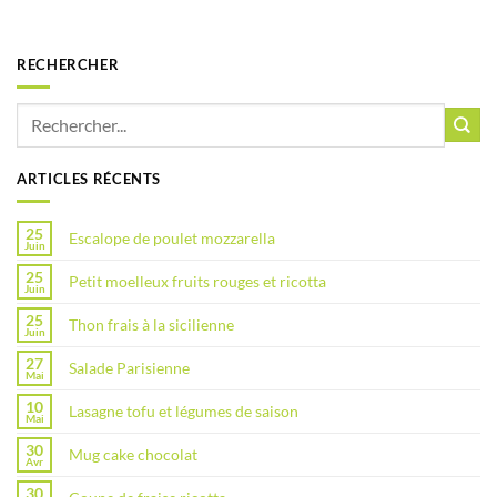
RECHERCHER
ARTICLES RÉCENTS
25
Escalope de poulet mozzarella
Juin
25
Petit moelleux fruits rouges et ricotta
Juin
25
Thon frais à la sicilienne
Juin
27
Salade Parisienne
Mai
10
Lasagne tofu et légumes de saison
Mai
30
Mug cake chocolat
Avr
30