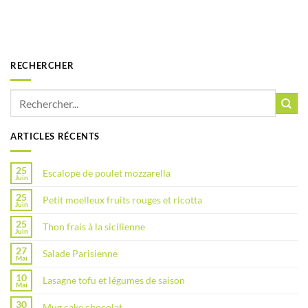
RECHERCHER
ARTICLES RÉCENTS
25
Escalope de poulet mozzarella
Juin
25
Petit moelleux fruits rouges et ricotta
Juin
25
Thon frais à la sicilienne
Juin
27
Salade Parisienne
Mai
10
Lasagne tofu et légumes de saison
Mai
30
Mug cake chocolat