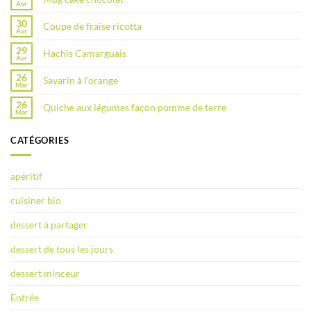
Avr
30
Coupe de fraise ricotta
Avr
29
Hachis Camarguais
Avr
26
Savarin à l’orange
Mar
26
Quiche aux légumes façon pomme de terre
Mar
CATÉGORIES
apéritif
cuisiner bio
dessert à partager
dessert de tous les jours
dessert minceur
Entrée