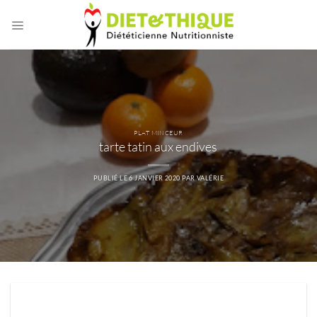
Passer
au
contenu
PLAT MINCEUR
tarte tatin aux endives
PUBLIÉ LE
6 JANVIER 2020
PAR
VALÉRIE