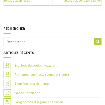
Seiche aux épinards
quiche aux poireaux saumon
RECHERCHER
ARTICLES RÉCENTS
25
Escalope de poulet mozzarella
Juin
25
Petit moelleux fruits rouges et ricotta
Juin
25
Thon frais à la sicilienne
Juin
27
Salade Parisienne
Mai
10
Lasagne tofu et légumes de saison
Mai