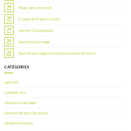
30
Mug cake chocolat
Avr
30
Coupe de fraise ricotta
Avr
29
Hachis Camarguais
Avr
26
Savarin à l’orange
Mar
26
Quiche aux légumes façon pomme de terre
Mar
CATÉGORIES
apéritif
cuisiner bio
dessert à partager
dessert de tous les jours
dessert minceur