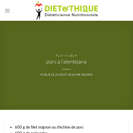
Passer
au
contenu
PLAT MINCEUR
porc à l’alentejana
PUBLIÉ LE
26 AOÛT 2018
PAR
VALÉRIE
600 g de filet mignon ou d’échine de porc