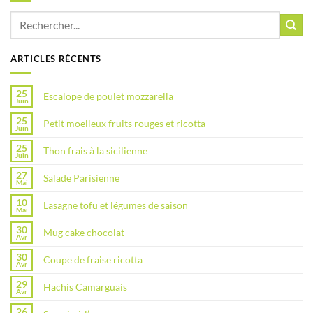
ARTICLES RÉCENTS
25
Escalope de poulet mozzarella
Juin
25
Petit moelleux fruits rouges et ricotta
Juin
25
Thon frais à la sicilienne
Juin
27
Salade Parisienne
Mai
10
Lasagne tofu et légumes de saison
Mai
30
Mug cake chocolat
Avr
30
Coupe de fraise ricotta
Avr
29
Hachis Camarguais
Avr
26