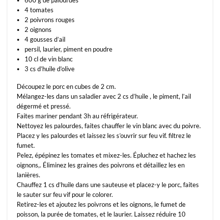
600 g de palourdes
4 tomates
2 poivrons rouges
2 oignons
4 gousses d’ail
persil, laurier, piment en poudre
10 cl de vin blanc
3 cs d’huile d’olive
Découpez le porc en cubes de 2 cm.
Mélangez-les dans un saladier avec 2 cs d’huile , le piment, l’ail
dégermé et pressé.
Faites mariner pendant 3h au réfrigérateur.
Nettoyez les palourdes, faites chauffer le vin blanc avec du poivre.
Placez y les palourdes et laissez les s’ouvrir sur feu vif. filtrez le
fumet.
Pelez, épépinez les tomates et mixez-les. Épluchez et hachez les
oignons,. Éliminez les graines des poivrons et détaillez les en
lanières.
Chauffez 1 cs d’huile dans une sauteuse et placez-y le porc, faites
le sauter sur feu vif pour le colorer.
Retirez-les et ajoutez les poivrons et les oignons, le fumet de
poisson, la purée de tomates, et le laurier. Laissez réduire 10