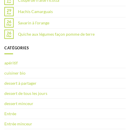
Coupe de fraise ricotta
Avr
29
Hachis Camarguais
Avr
26
Savarin à l’orange
Mar
26
Quiche aux légumes façon pomme de terre
Mar
CATÉGORIES
apéritif
cuisiner bio
dessert à partager
dessert de tous les jours
dessert minceur
Entrée
Entrée minceur