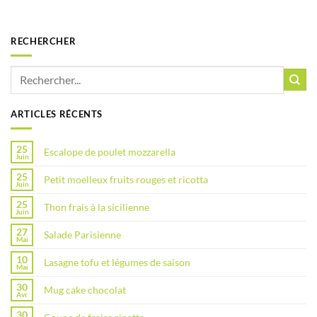
RECHERCHER
ARTICLES RÉCENTS
25
Escalope de poulet mozzarella
Juin
25
Petit moelleux fruits rouges et ricotta
Juin
25
Thon frais à la sicilienne
Juin
27
Salade Parisienne
Mai
10
Lasagne tofu et légumes de saison
Mai
30
Mug cake chocolat
Avr
30