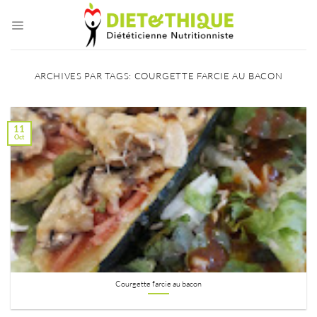
Passer
au
contenu
ARCHIVES PAR TAGS:
COURGETTE FARCIE AU BACON
11
Oct
Courgette farcie au bacon