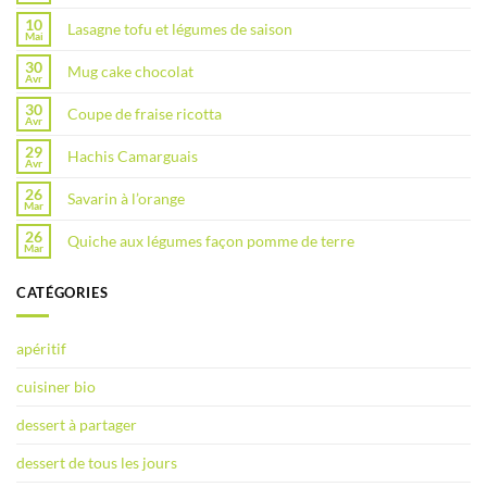
10
Lasagne tofu et légumes de saison
Mai
30
Mug cake chocolat
Avr
30
Coupe de fraise ricotta
Avr
29
Hachis Camarguais
Avr
26
Savarin à l’orange
Mar
26
Quiche aux légumes façon pomme de terre
Mar
CATÉGORIES
apéritif
cuisiner bio
dessert à partager
dessert de tous les jours