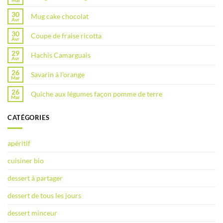
Mai
30
Mug cake chocolat
Avr
30
Coupe de fraise ricotta
Avr
29
Hachis Camarguais
Avr
26
Savarin à l’orange
Mar
26
Quiche aux légumes façon pomme de terre
Mar
CATÉGORIES
apéritif
cuisiner bio
dessert à partager
dessert de tous les jours
dessert minceur