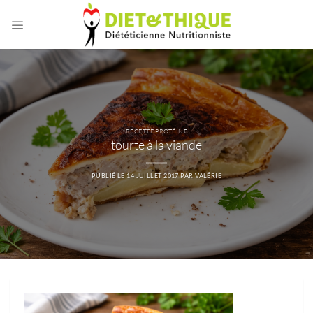
Passer
au
contenu
RECETTE PROTÉINE
tourte à la viande
PUBLIÉ LE
14 JUILLET 2017
PAR
VALÉRIE