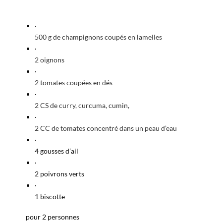
·
500 g de champignons coupés en lamelles
·
2 oignons
·
2 tomates coupées en dés
·
2 CS de curry, curcuma, cumin,
·
2 CC de tomates concentré dans un peau d’eau
·
4 gousses d’ail
·
2 poivrons verts
·
1 biscotte
pour 2 personnes