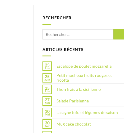
RECHERCHER
ARTICLES RÉCENTS
25
Escalope de poulet mozzarella
Juin
Petit moelleux fruits rouges et
25
ricotta
Juin
25
Thon frais à la sicilienne
Juin
27
Salade Parisienne
Mai
10
Lasagne tofu et légumes de saison
Mai
30
Mug cake chocolat
Avr