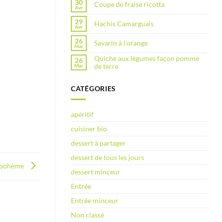
30
Coupe de fraise ricotta
Avr
29
Hachis Camarguais
Avr
26
Savarin à l’orange
Mar
Quiche aux légumes façon pomme
26
de terre
Mar
CATÉGORIES
apéritif
cuisiner bio
dessert à partager
dessert de tous les jours
 bohème
dessert minceur
Entrée
Entrée minceur
Non classé