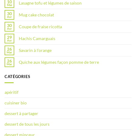
10
Lasagne tofu et légumes de saison
Mai
30
Mug cake chocolat
Avr
30
Coupe de fraise ricotta
Avr
29
Hachis Camarguais
Avr
26
Savarin à l’orange
Mar
26
Quiche aux légumes façon pomme de terre
Mar
CATÉGORIES
apéritif
cuisiner bio
dessert à partager
dessert de tous les jours
dessert minceur