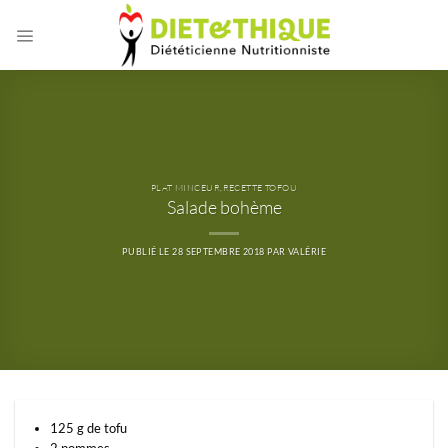
Passer
au
contenu
PLAT MINCEUR
,
RECETTE TOFOU
Salade bohème
PUBLIÉ LE
28 SEPTEMBRE 2018
PAR
VALÉRIE
125 g de tofu