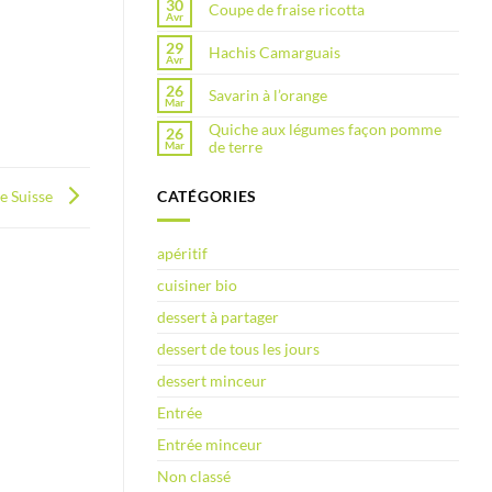
30
Coupe de fraise ricotta
Avr
29
Hachis Camarguais
Avr
26
Savarin à l’orange
Mar
Quiche aux légumes façon pomme
26
de terre
Mar
te Suisse
CATÉGORIES
apéritif
cuisiner bio
dessert à partager
dessert de tous les jours
dessert minceur
Entrée
Entrée minceur
Non classé