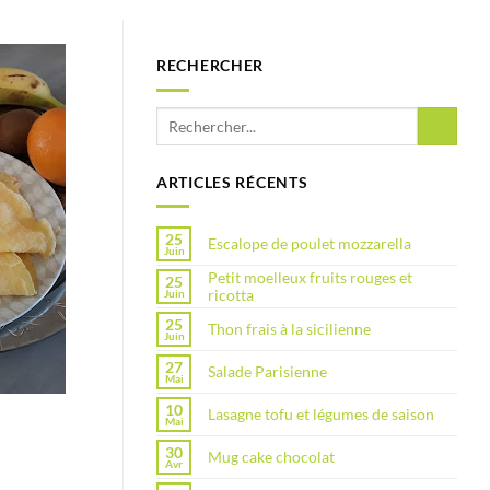
RECHERCHER
ARTICLES RÉCENTS
25
Escalope de poulet mozzarella
Juin
Petit moelleux fruits rouges et
25
ricotta
Juin
25
Thon frais à la sicilienne
Juin
27
Salade Parisienne
Mai
10
Lasagne tofu et légumes de saison
Mai
30
Mug cake chocolat
Avr