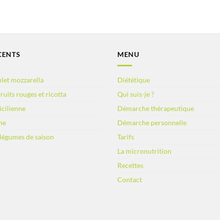
CENTS
MENU
let mozzarella
Diététique
ruits rouges et ricotta
Qui suis-je ?
sicilienne
Démarche thérapeutique
ne
Démarche personnelle
 légumes de saison
Tarifs
La micronutrition
Recettes
Contact