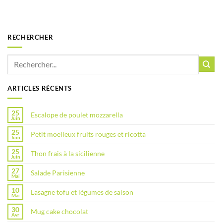
RECHERCHER
ARTICLES RÉCENTS
25
Escalope de poulet mozzarella
Juin
25
Petit moelleux fruits rouges et ricotta
Juin
25
Thon frais à la sicilienne
Juin
27
Salade Parisienne
Mai
10
Lasagne tofu et légumes de saison
Mai
30
Mug cake chocolat
Avr