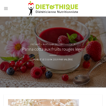
Passer
au
contenu
DESSERT À PARTAGER
,
DESSERT MINCEUR
Panna cotta aux fruits rouges leger
PUBLIÉ LE
3 JUIN 2019
PAR
VALÉRIE