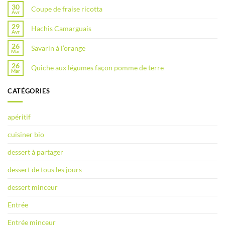
30
Coupe de fraise ricotta
Avr
29
Hachis Camarguais
Avr
26
Savarin à l’orange
Mar
26
Quiche aux légumes façon pomme de terre
Mar
CATÉGORIES
apéritif
cuisiner bio
dessert à partager
dessert de tous les jours
dessert minceur
Entrée
Entrée minceur